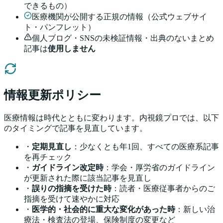
できるもの）
医療機関が公開する正規の情報（公式ウェブサイ
ト・パンフレット）
個人ブログ・SNSの未検証情報・出典のないまとめ
記事は
使用しません
情報更新ポリシー
医療情報は時代とともに変わります。内視鏡プロでは、以下
のタイミングで記事を見直しています。
・
定期見直し
：少なくとも年1回、すべての医療系記事
を再チェック
・
ガイドライン改定時
：学会・厚労省のガイドライン
が更新された際に該当記事を見直し
・
誤りの指摘を受けた時
：読者・医療従事者からのご
指摘を受けて速やかに対応
・
医学的・社会的に重大な変化があった時
：新しい治
療法・検査法の登場、保険制度の変更など