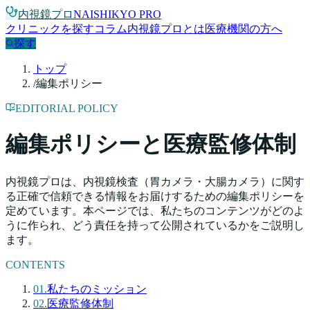
内視鏡プロ
NAISHIKYO PRO
クリニックを探す
コラム
内視鏡プロとは
医療機関の方へ
探す
トップ
/
編集ポリシー
EDITORIAL POLICY
編集ポリシーと医療監修体制
内視鏡プロは、内視鏡検査（胃カメラ・大腸カメラ）に関す
る正確で信頼できる情報をお届けするための編集ポリシーを
定めています。本ページでは、私たちのコンテンツがどのよ
うに作られ、どう責任を持って公開されているかをご説明し
ます。
CONTENTS
01
.
私たちのミッション
02
.
医療監修体制