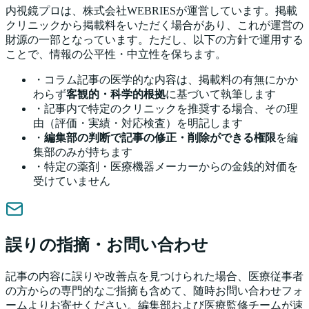
内視鏡プロは、株式会社WEBRIESが運営しています。掲載
クリニックから掲載料をいただく場合があり、これが運営の
財源の一部となっています。ただし、以下の方針で運用する
ことで、情報の公平性・中立性を保ちます。
・コラム記事の医学的な内容は、掲載料の有無にかか
わらず
客観的・科学的根拠
に基づいて執筆します
・記事内で特定のクリニックを推奨する場合、その理
由（評価・実績・対応検査）を明記します
・
編集部の判断で記事の修正・削除ができる権限
を編
集部のみが持ちます
・特定の薬剤・医療機器メーカーからの金銭的対価を
受けていません
誤りの指摘・お問い合わせ
記事の内容に誤りや改善点を見つけられた場合、医療従事者
の方からの専門的なご指摘も含めて、随時お問い合わせフォ
ームよりお寄せください。編集部および医療監修チームが速