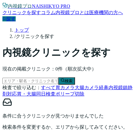
内視鏡プロ
NAISHIKYO PRO
クリニックを探す
コラム
内視鏡プロとは
医療機関の方へ
探す
トップ
/
クリニックを探す
内視鏡クリニックを探す
現在の掲載クリニック：0件（順次拡大中）
検索
検査で絞り込む：
すべて
胃カメラ
大腸カメラ
経鼻内視鏡
鎮静
剤対応
胃・大腸同日検査
ポリープ切除
条件に合うクリニックが見つかりませんでした
検索条件を変更するか、エリアから探してみてください。