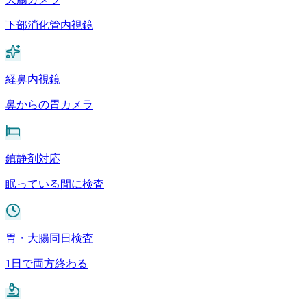
下部消化管内視鏡
経鼻内視鏡
鼻からの胃カメラ
鎮静剤対応
眠っている間に検査
胃・大腸同日検査
1日で両方終わる