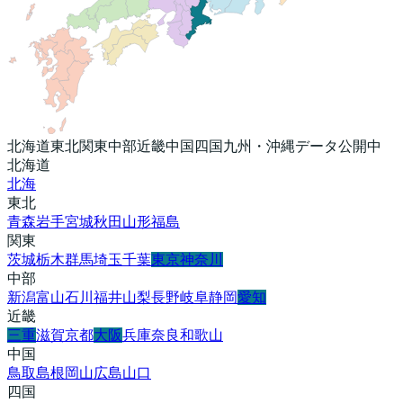
北海道
東北
関東
中部
近畿
中国
四国
九州・沖縄
データ公開中
北海道
北海
東北
青森
岩手
宮城
秋田
山形
福島
関東
茨城
栃木
群馬
埼玉
千葉
東京
神奈川
中部
新潟
富山
石川
福井
山梨
長野
岐阜
静岡
愛知
近畿
三重
滋賀
京都
大阪
兵庫
奈良
和歌山
中国
鳥取
島根
岡山
広島
山口
四国