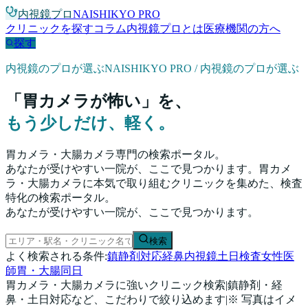
内視鏡プロ
NAISHIKYO PRO
クリニックを探す
コラム
内視鏡プロとは
医療機関の方へ
探す
内視鏡のプロが選ぶ
NAISHIKYO PRO / 内視鏡のプロが選ぶ
「胃カメラが怖い」を、
もう少しだけ、軽く。
胃カメラ・大腸カメラ専門の検索ポータル。
あなたが受けやすい一院が、ここで見つかります。
胃カメ
ラ・大腸カメラに本気で取り組むクリニックを集めた、検査
特化の検索ポータル。
あなたが受けやすい一院が、ここで見つかります。
検索
よく検索される条件:
鎮静剤対応
経鼻内視鏡
土日検査
女性医
師
胃・大腸同日
胃カメラ・大腸カメラに強いクリニック検索
|
鎮静剤・経
鼻・土日対応など、こだわりで絞り込めます
|
※ 写真はイメ