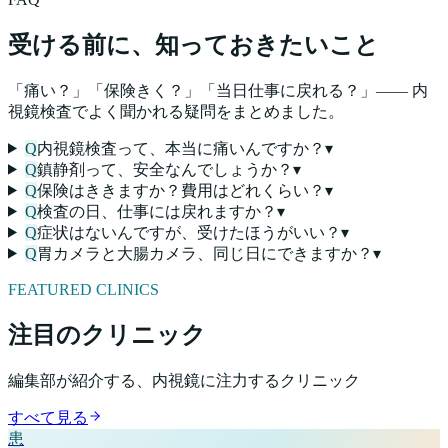
受ける前に、知っておきたいこと
「痛い？」「保険きく？」「当日仕事に戻れる？」—— 内
視鏡検査でよく聞かれる疑問をまとめました。
Q
内視鏡検査って、本当に痛いんですか？
▾
Q
鎮静剤って、安全なんでしょうか？
▾
Q
保険はききますか？費用はどれくらい？
▾
Q
検査の日、仕事には戻れますか？
▾
Q
症状はないんですが、受けたほうがいい？
▾
Q
胃カメラと大腸カメラ、同じ日にできますか？
▾
FEATURED CLINICS
注目のクリニック
編集部が紹介する、内視鏡に注力するクリニック
すべて見る
患