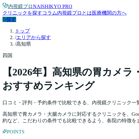
内視鏡プロ
NAISHIKYO PRO
クリニックを探す
コラム
内視鏡プロとは
医療機関の方へ
探す
トップ
/
エリアから探す
/
高知県
四国
【
2026
年】
高知県
の胃カメラ
おすすめランキング
口コミ・評判・予約条件で比較できる、内視鏡クリニック一
高知県
で胃カメラ・大腸カメラに対応するクリニックを、Goo
約など、こだわりの条件でも比較できるよう、各院の特徴を
POINTS