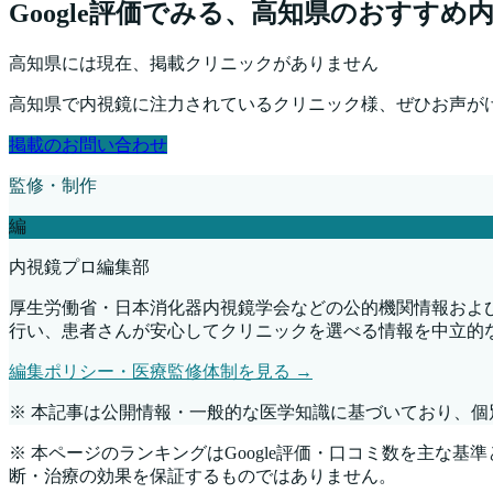
Google評価でみる、
高知県
のおすすめ
高知県
には現在、掲載クリニックがありません
高知県
で内視鏡に注力されているクリニック様、ぜひお声が
掲載のお問い合わせ
監修・制作
編
内視鏡プロ編集部
厚生労働省・日本消化器内視鏡学会などの公的機関情報およ
行い、患者さんが安心してクリニックを選べる情報を中立的
編集ポリシー・医療監修体制を見る →
※ 本記事は公開情報・一般的な医学知識に基づいており、
※ 本ページのランキングはGoogle評価・口コミ数を主な
断・治療の効果を保証するものではありません。