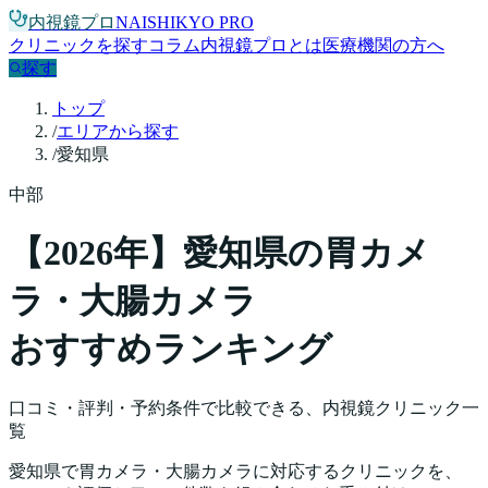
内視鏡プロ
NAISHIKYO PRO
クリニックを探す
コラム
内視鏡プロとは
医療機関の方へ
探す
トップ
/
エリアから探す
/
愛知県
中部
【
2026
年】
愛知県
の胃カメ
ラ・大腸カメラ
おすすめランキング
口コミ・評判・予約条件で比較できる、内視鏡クリニック一
覧
愛知県
で胃カメラ・大腸カメラに対応するクリニックを、