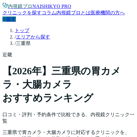
内視鏡プロ
NAISHIKYO PRO
クリニックを探す
コラム
内視鏡プロとは
医療機関の方へ
探す
トップ
/
エリアから探す
/
三重県
近畿
【
2026
年】
三重県
の胃カメ
ラ・大腸カメラ
おすすめランキング
口コミ・評判・予約条件で比較できる、内視鏡クリニック一
覧
三重県
で胃カメラ・大腸カメラに対応するクリニックを、