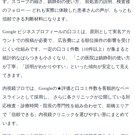
す。スコープの細さ、鎮静剤の使い方、 前処置の説明、検査後
のフォロー — どれも実際に体験した患者さんの声が、もっとも
信頼できる判断材料になります。
Google ビジネスプロフィールの口コミは、原則として実名アカ
ウントでの投稿が必要で、 広告費による順位操作の影響を受け
にくい仕組みです。一定の口コミ件数（10件以上）が集まると
統計的なばらつきも小さくなり、 「この医院は鎮静剤の使い方
が丁寧」「説明がわかりやすい」といった傾向が安定して見え
てきます。
内視鏡プロでは、Googleの★評価と口コミ件数を客観的なベー
スラインとして採用し、 さらに各クリニックが公開している対
応検査・診療時間・院長の専門性を組み合わせて、
前橋
エリア
で「信頼できる」内視鏡クリニックを選びやすい形にまとめて
います。