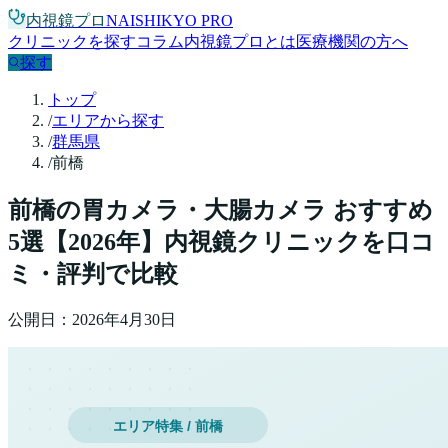
内視鏡プロ
NAISHIKYO PRO
クリニックを探す
コラム
内視鏡プロとは
医療機関の方へ
探す
トップ
/
エリアから探す
/
群馬県
/
前橋
前橋
の胃カメラ・大腸カメラ おすすめ
5
選【
2026
年】
内視鏡クリニックを口コ
ミ・評判で比較
公開日：
2026年4月30日