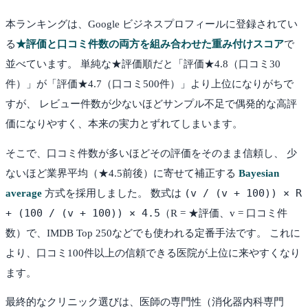
本ランキングは、Google ビジネスプロフィールに登録されてい
る
★評価と口コミ件数の両方を組み合わせた重み付けスコア
で
並べています。 単純な★評価順だと「評価★4.8（口コミ30
件）」が「評価★4.7（口コミ500件）」より上位になりがちで
すが、 レビュー件数が少ないほどサンプル不足で偶発的な高評
価になりやすく、本来の実力とずれてしまいます。
そこで、口コミ件数が多いほどその評価をそのまま信頼し、 少
ないほど業界平均（★4.5前後）に寄せて補正する
Bayesian
(v / (v + 100)) × R
average
方式を採用しました。 数式は
+ (100 / (v + 100)) × 4.5
（R = ★評価、v = 口コミ件
数）で、IMDB Top 250などでも使われる定番手法です。 これに
より、口コミ100件以上の信頼できる医院が上位に来やすくなり
ます。
最終的なクリニック選びは、医師の専門性（消化器内科専門