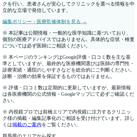
クを行い、患者さんが安心してクリニックを選べる情報を中
立的な立場で発信しています。
編集ポリシー・医療監修体制を見る →
※ 本記事は公開情報・一般的な医学知識に基づいており、
個別の医療アドバイスではありません。具体的な症状・検査
については必ず医師にご相談ください。
※ 本ページのランキングはGoogle評価・口コミ数を主な基
準としていますが、最終的な医療機関選びは医師の専門性・
診療実績・通院のしやすさなどを総合的にご判断ください。
診断・治療の効果を保証するものではありません。
※ 評価・口コミ数は定期的に更新していますが、最新情報
は各医療機関の公式情報・Googleマップにて必ずご確認くだ
さい。
※ 内視鏡プロでは
前橋
エリアで内視鏡に注力するクリニッ
ク様の掲載・編集記事化のご相談を受け付けています。詳し
くは
掲載のご案内
をご覧ください。
群馬県
のエリアから探す