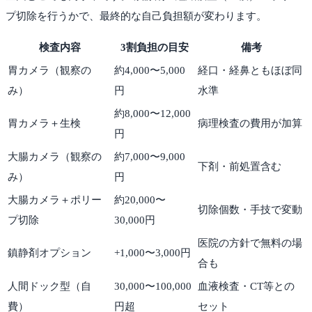
プ切除を行うかで、最終的な自己負担額が変わります。
検査内容
3割負担の目安
備考
胃カメラ（観察の
約4,000〜5,000
経口・経鼻ともほぼ同
み）
円
水準
約8,000〜12,000
胃カメラ＋生検
病理検査の費用が加算
円
大腸カメラ（観察の
約7,000〜9,000
下剤・前処置含む
み）
円
大腸カメラ＋ポリー
約20,000〜
切除個数・手技で変動
プ切除
30,000円
医院の方針で無料の場
鎮静剤オプション
+1,000〜3,000円
合も
人間ドック型（自
30,000〜100,000
血液検査・CT等との
費）
円超
セット