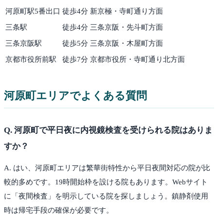
河原町駅5番出口
徒歩
4
分
新京極・寺町通り方面
三条駅
徒歩
4
分
三条京阪・先斗町方面
三条京阪駅
徒歩
5
分
三条京阪・木屋町方面
京都市役所前駅
徒歩
7
分
京都市役所・寺町通り北方面
河原町
エリアでよくある質問
Q.
河原町で平日夜に内視鏡検査を受けられる院はありま
すか？
A.
はい、河原町エリアは繁華街特性から平日夜間対応の院が比
較的多めです。19時開始枠を設ける院もあります。Webサイト
に「夜間検査」を明示している院を探しましょう。鎮静剤使用
時は帰宅手段の確保が必要です。