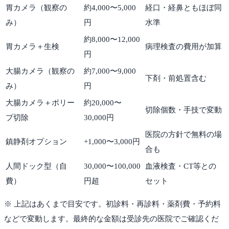
胃カメラ（観察の
約4,000〜5,000
経口・経鼻ともほぼ同
み）
円
水準
約8,000〜12,000
胃カメラ＋生検
病理検査の費用が加算
円
大腸カメラ（観察の
約7,000〜9,000
下剤・前処置含む
み）
円
大腸カメラ＋ポリー
約20,000〜
切除個数・手技で変動
プ切除
30,000円
医院の方針で無料の場
鎮静剤オプション
+1,000〜3,000円
合も
人間ドック型（自
30,000〜100,000
血液検査・CT等との
費）
円超
セット
※ 上記はあくまで目安です。初診料・再診料・薬剤費・予約料
などで変動します。最終的な金額は受診先の医院でご確認くだ