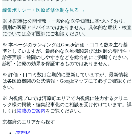
編集ポリシー・医療監修体制を見る →
※ 本記事は公開情報・一般的な医学知識に基づいており、
個別の医療アドバイスではありません。具体的な症状・検査
については必ず医師にご相談ください。
※ 本ページのランキングはGoogle評価・口コミ数を主な基
準としていますが、最終的な医療機関選びは医師の専門性・
診療実績・通院のしやすさなどを総合的にご判断ください。
診断・治療の効果を保証するものではありません。
※ 評価・口コミ数は定期的に更新していますが、最新情報
は各医療機関の公式情報・Googleマップにて必ずご確認くだ
さい。
※ 内視鏡プロでは
河原町
エリアで内視鏡に注力するクリニ
ック様の掲載・編集記事化のご相談を受け付けています。詳
しくは
掲載のご案内
をご覧ください。
京都府
のエリアから探す
›
京都駅