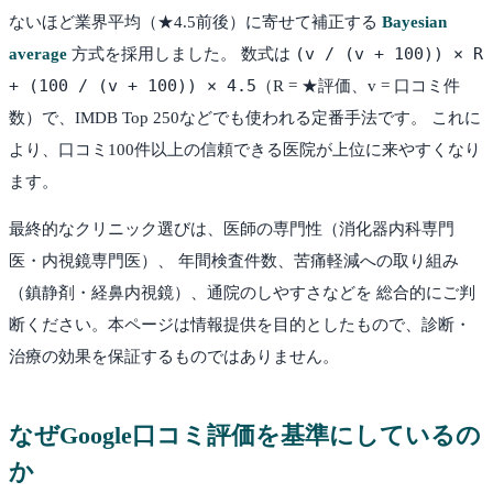
ないほど業界平均（★4.5前後）に寄せて補正する
Bayesian
(v / (v + 100)) × R
average
方式を採用しました。 数式は
+ (100 / (v + 100)) × 4.5
（R = ★評価、v = 口コミ件
数）で、IMDB Top 250などでも使われる定番手法です。 これに
より、口コミ100件以上の信頼できる医院が上位に来やすくなり
ます。
最終的なクリニック選びは、医師の専門性（消化器内科専門
医・内視鏡専門医）、 年間検査件数、苦痛軽減への取り組み
（鎮静剤・経鼻内視鏡）、通院のしやすさなどを 総合的にご判
断ください。本ページは情報提供を目的としたもので、診断・
治療の効果を保証するものではありません。
なぜGoogle口コミ評価を基準にしているの
か