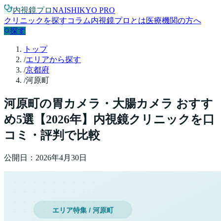
内視鏡プロ
NAISHIKYO PRO
クリニックを探す
コラム
内視鏡プロとは
医療機関の方へ
探す
トップ
/
エリアから探す
/
京都府
/
河原町
河原町
の胃カメラ・大腸カメラ おすす
め
5
選【
2026
年】
内視鏡クリニックを口
コミ・評判で比較
公開日：
2026年4月30日