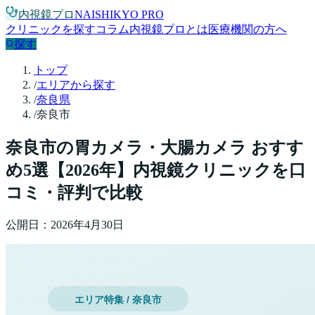
内視鏡プロ
NAISHIKYO PRO
クリニックを探す
コラム
内視鏡プロとは
医療機関の方へ
探す
トップ
/
エリアから探す
/
奈良県
/
奈良市
奈良市
の胃カメラ・大腸カメラ おすす
め
5
選【
2026
年】
内視鏡クリニックを口
コミ・評判で比較
公開日：
2026年4月30日