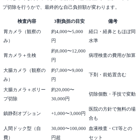
プ切除を行うかで、最終的な自己負担額が変わります。
検査内容
3割負担の目安
備考
胃カメラ（観察の
約4,000〜5,000
経口・経鼻ともほぼ同
み）
円
水準
約8,000〜12,000
胃カメラ＋生検
病理検査の費用が加算
円
大腸カメラ（観察の
約7,000〜9,000
下剤・前処置含む
み）
円
大腸カメラ＋ポリー
約20,000〜
切除個数・手技で変動
プ切除
30,000円
医院の方針で無料の場
鎮静剤オプション
+1,000〜3,000円
合も
人間ドック型（自
30,000〜100,000
血液検査・CT等との
費）
円超
セット