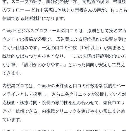
す。スコープの細さ、鎮静剤の使い方、 前処置の説明、検査後
のフォロー — どれも実際に体験した患者さんの声が、もっとも
信頼できる判断材料になります。
Google ビジネスプロフィールの口コミは、原則として実名アカ
ウントでの投稿が必要で、 広告費による順位操作の影響を受け
にくい仕組みです。一定の口コミ件数（10件以上）が集まると
統計的なばらつきも小さくなり、 「この医院は鎮静剤の使い方
が丁寧」「説明がわかりやすい」といった傾向が安定して見え
てきます。
内視鏡プロでは、Googleの★評価と口コミ件数を客観的なベー
スラインとして採用し、 さらに各クリニックが公開している対
応検査・診療時間・院長の専門性を組み合わせて、
奈良市
エリ
アで「信頼できる」内視鏡クリニックを選びやすい形にまとめ
ています。