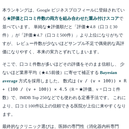
本ランキングは、Google ビジネスプロフィールに登録されてい
る
★評価と口コミ件数の両方を組み合わせた重み付けスコア
で
並べています。 単純な★評価順だと「評価★4.8（口コミ30
件）」が「評価★4.7（口コミ500件）」より上位になりがちで
すが、 レビュー件数が少ないほどサンプル不足で偶発的な高評
価になりやすく、本来の実力とずれてしまいます。
そこで、口コミ件数が多いほどその評価をそのまま信頼し、 少
ないほど業界平均（★4.5前後）に寄せて補正する
Bayesian
(v / (v + 100)) × R
average
方式を採用しました。 数式は
+ (100 / (v + 100)) × 4.5
（R = ★評価、v = 口コミ件
数）で、IMDB Top 250などでも使われる定番手法です。 これに
より、口コミ100件以上の信頼できる医院が上位に来やすくなり
ます。
最終的なクリニック選びは、医師の専門性（消化器内科専門