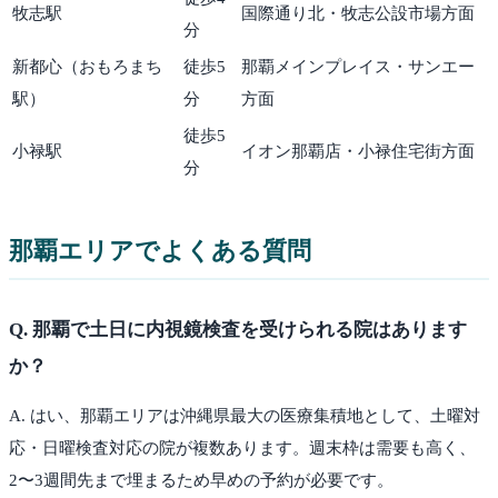
牧志駅
国際通り北・牧志公設市場方面
分
新都心（おもろまち
徒歩
5
那覇メインプレイス・サンエー
駅）
分
方面
徒歩
5
小禄駅
イオン那覇店・小禄住宅街方面
分
那覇
エリアでよくある質問
Q.
那覇で土日に内視鏡検査を受けられる院はあります
か？
A.
はい、那覇エリアは沖縄県最大の医療集積地として、土曜対
応・日曜検査対応の院が複数あります。週末枠は需要も高く、
2〜3週間先まで埋まるため早めの予約が必要です。