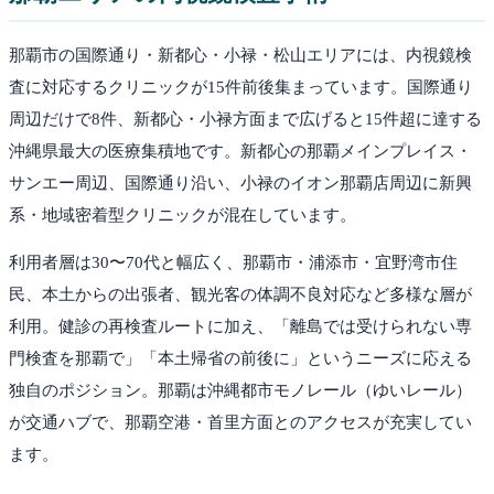
那覇市の国際通り・新都心・小禄・松山エリアには、内視鏡検
査に対応するクリニックが15件前後集まっています。国際通り
周辺だけで8件、新都心・小禄方面まで広げると15件超に達する
沖縄県最大の医療集積地です。新都心の那覇メインプレイス・
サンエー周辺、国際通り沿い、小禄のイオン那覇店周辺に新興
系・地域密着型クリニックが混在しています。
利用者層は30〜70代と幅広く、那覇市・浦添市・宜野湾市住
民、本土からの出張者、観光客の体調不良対応など多様な層が
利用。健診の再検査ルートに加え、「離島では受けられない専
門検査を那覇で」「本土帰省の前後に」というニーズに応える
独自のポジション。那覇は沖縄都市モノレール（ゆいレール）
が交通ハブで、那覇空港・首里方面とのアクセスが充実してい
ます。