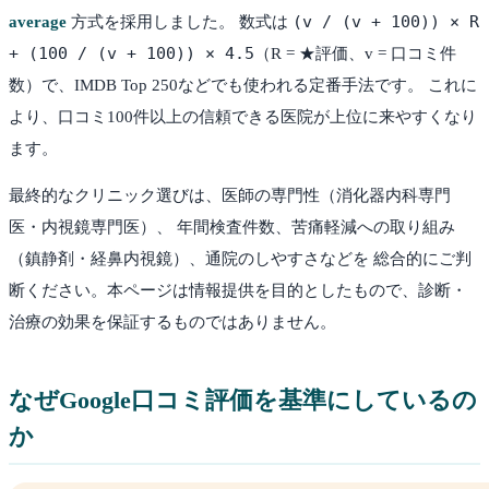
(v / (v + 100)) × R
average
方式を採用しました。 数式は
+ (100 / (v + 100)) × 4.5
（R = ★評価、v = 口コミ件
数）で、IMDB Top 250などでも使われる定番手法です。 これに
より、口コミ100件以上の信頼できる医院が上位に来やすくなり
ます。
最終的なクリニック選びは、医師の専門性（消化器内科専門
医・内視鏡専門医）、 年間検査件数、苦痛軽減への取り組み
（鎮静剤・経鼻内視鏡）、通院のしやすさなどを 総合的にご判
断ください。本ページは情報提供を目的としたもので、診断・
治療の効果を保証するものではありません。
なぜGoogle口コミ評価を基準にしているの
か