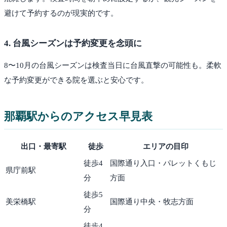
避けて予約するのが現実的です。
4
.
台風シーズンは予約変更を念頭に
8〜10月の台風シーズンは検査当日に台風直撃の可能性も。柔軟
な予約変更ができる院を選ぶと安心です。
那覇
駅からのアクセス早見表
出口・最寄駅
徒歩
エリアの目印
徒歩
4
国際通り入口・パレットくもじ
県庁前駅
分
方面
徒歩
5
美栄橋駅
国際通り中央・牧志方面
分
徒歩
4