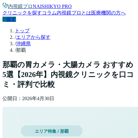
内視鏡プロ
NAISHIKYO PRO
クリニックを探す
コラム
内視鏡プロとは
医療機関の方へ
探す
トップ
/
エリアから探す
/
沖縄県
/
那覇
那覇
の胃カメラ・大腸カメラ おすすめ
5
選【
2026
年】
内視鏡クリニックを口コ
ミ・評判で比較
公開日：
2026年4月30日