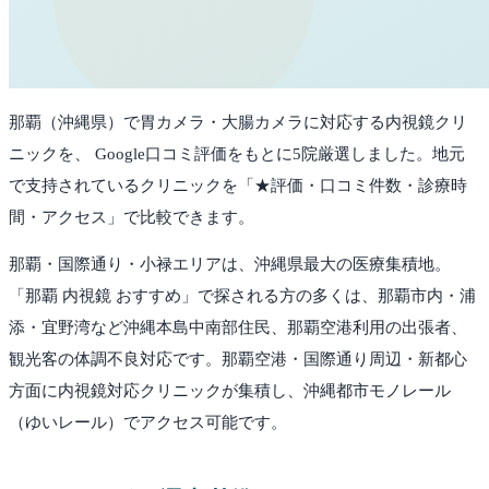
那覇
（
沖縄県
）で胃カメラ・大腸カメラに対応する内視鏡クリ
ニックを、 Google口コミ評価をもとに
5
院厳選しました。
地元
で支持されているクリニックを「★評価・口コミ件数・診療時
間・アクセス」で比較できます。
那覇・国際通り・小禄エリアは、沖縄県最大の医療集積地。
「那覇 内視鏡 おすすめ」で探される方の多くは、那覇市内・浦
添・宜野湾など沖縄本島中南部住民、那覇空港利用の出張者、
観光客の体調不良対応です。那覇空港・国際通り周辺・新都心
方面に内視鏡対応クリニックが集積し、沖縄都市モノレール
（ゆいレール）でアクセス可能です。