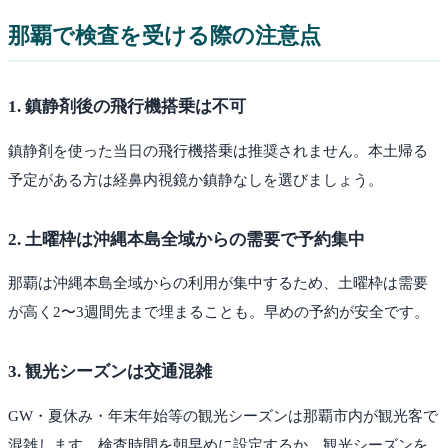
那覇
で検査を受ける際の注意点
1
.
鎮静剤後の飛行機搭乗は不可
鎮静剤を使った当日の飛行機搭乗は推奨されません。本土帰る
予定がある方は経鼻内視鏡か鎮静なしを選びましょう。
2
.
土曜枠は沖縄本島全域からの需要で予約集中
那覇は沖縄本島全域からの利用が集中するため、土曜枠は需要
が高く2〜3週間先まで埋まることも。早めの予約が安全です。
3
.
観光シーズンは交通混雑
GW・夏休み・年末年始等の観光シーズンは那覇市内が観光客で
混雑します。検査時間を朝早めに設定するか、観光シーズンを