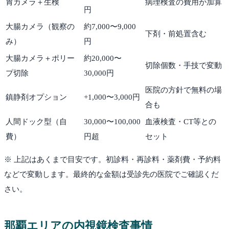
胃カメラ＋生検
病理検査の費用が加算
円
大腸カメラ（観察の
約7,000〜9,000
下剤・前処置含む
み）
円
大腸カメラ＋ポリー
約20,000〜
切除個数・手技で変動
プ切除
30,000円
医院の方針で無料の場
鎮静剤オプション
+1,000〜3,000円
合も
人間ドック型（自
30,000〜100,000
血液検査・CT等との
費）
円超
セット
※ 上記はあくまで目安です。初診料・再診料・薬剤費・予約料
などで変動します。最終的な金額は受診先の医院でご確認くだ
さい。
那覇
エリアの内視鏡検査事情