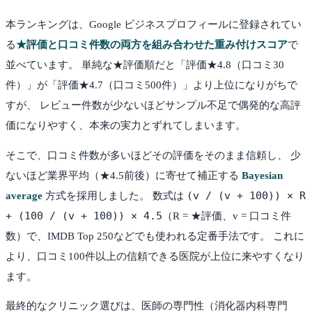
本ランキングは、Google ビジネスプロフィールに登録されてい
る
★評価と口コミ件数の両方を組み合わせた重み付けスコア
で
並べています。 単純な★評価順だと「評価★4.8（口コミ30
件）」が「評価★4.7（口コミ500件）」より上位になりがちで
すが、 レビュー件数が少ないほどサンプル不足で偶発的な高評
価になりやすく、本来の実力とずれてしまいます。
そこで、口コミ件数が多いほどその評価をそのまま信頼し、 少
ないほど業界平均（★4.5前後）に寄せて補正する
Bayesian
(v / (v + 100)) × R
average
方式を採用しました。 数式は
+ (100 / (v + 100)) × 4.5
（R = ★評価、v = 口コミ件
数）で、IMDB Top 250などでも使われる定番手法です。 これに
より、口コミ100件以上の信頼できる医院が上位に来やすくなり
ます。
最終的なクリニック選びは、医師の専門性（消化器内科専門