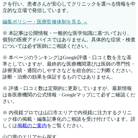
クを行い、患者さんが安心してクリニックを選べる情報を中
立的な立場で発信しています。
編集ポリシー・医療監修体制を見る →
※ 本記事は公開情報・一般的な医学知識に基づいており、
個別の医療アドバイスではありません。具体的な症状・検査
については必ず医師にご相談ください。
※ 本ページのランキングはGoogle評価・口コミ数を主な基
準としていますが、最終的な医療機関選びは医師の専門性・
診療実績・通院のしやすさなどを総合的にご判断ください。
診断・治療の効果を保証するものではありません。
※ 評価・口コミ数は定期的に更新していますが、最新情報
は各医療機関の公式情報・Googleマップにて必ずご確認くだ
さい。
※ 内視鏡プロでは
山口市
エリアで内視鏡に注力するクリニ
ック様の掲載・編集記事化のご相談を受け付けています。詳
しくは
掲載のご案内
をご覧ください。
山口県
のエリアから探す