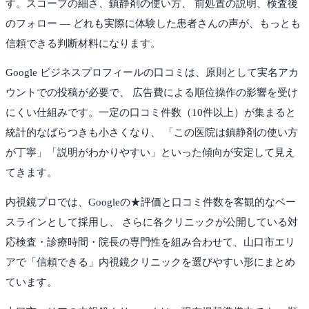
す。スコープの細さ、鎮静剤の使い方、 前処置の説明、検査後
のフォロー — どれも実際に体験した患者さんの声が、もっとも
信頼できる判断材料になります。
Google ビジネスプロフィールの口コミは、原則として実名アカ
ウントでの投稿が必要で、 広告費による順位操作の影響を受け
にくい仕組みです。一定の口コミ件数（10件以上）が集まると
統計的なばらつきも小さくなり、 「この医院は鎮静剤の使い方
が丁寧」「説明がわかりやすい」といった傾向が安定して見え
てきます。
内視鏡プロでは、Googleの★評価と口コミ件数を客観的なベー
スラインとして採用し、 さらに各クリニックが公開している対
応検査・診療時間・院長の専門性を組み合わせて、
山口市
エリ
アで「信頼できる」内視鏡クリニックを選びやすい形にまとめ
ています。