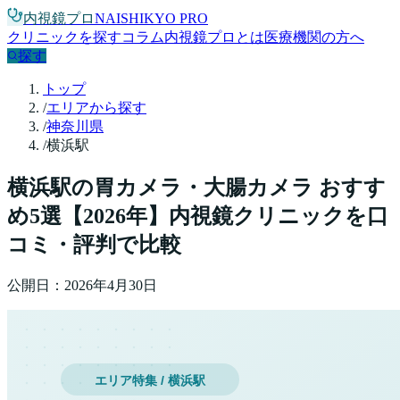
内視鏡プロ
NAISHIKYO PRO
クリニックを探す
コラム
内視鏡プロとは
医療機関の方へ
探す
トップ
/
エリアから探す
/
神奈川県
/
横浜駅
横浜駅
の胃カメラ・大腸カメラ おすす
め
5
選【
2026
年】
内視鏡クリニックを口
コミ・評判で比較
公開日：
2026年4月30日