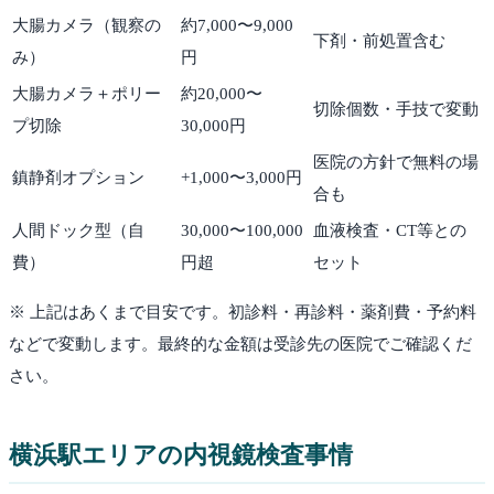
大腸カメラ（観察の
約7,000〜9,000
下剤・前処置含む
み）
円
大腸カメラ＋ポリー
約20,000〜
切除個数・手技で変動
プ切除
30,000円
医院の方針で無料の場
鎮静剤オプション
+1,000〜3,000円
合も
人間ドック型（自
30,000〜100,000
血液検査・CT等との
費）
円超
セット
※ 上記はあくまで目安です。初診料・再診料・薬剤費・予約料
などで変動します。最終的な金額は受診先の医院でご確認くだ
さい。
横浜駅
エリアの内視鏡検査事情