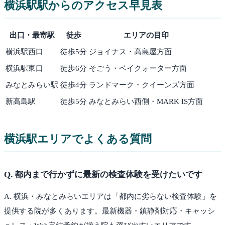
横浜駅
駅からのアクセス早見表
出口・最寄駅
徒歩
エリアの目印
横浜駅西口
徒歩
5
分
ジョイナス・高島屋方面
横浜駅東口
徒歩
6
分
そごう・ベイクォーター方面
みなとみらい駅
徒歩
4
分
ランドマーク・クイーンズ方面
新高島駅
徒歩
5
分
みなとみらい西側・MARK IS方面
横浜駅
エリアでよくある質問
Q.
都内まで行かずに最新の検査体験を受けたいです
A.
横浜・みなとみらいエリアは「都内に劣らない検査体験」を
提供する院が多くあります。最新機器・鎮静剤対応・キャッシ