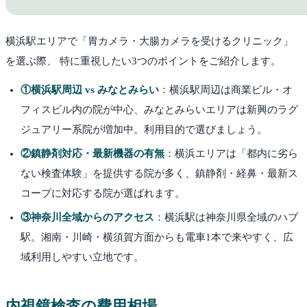
横浜駅
エリアで「胃カメラ・大腸カメラを受けるクリニック」
を選ぶ際、 特に重視したい3つのポイントをご紹介します。
①横浜駅周辺 vs みなとみらい
：
横浜駅周辺は商業ビル・オ
フィスビル内の院が中心、みなとみらいエリアは新興のラグ
ジュアリー系院が増加中。利用目的で選びましょう。
②鎮静剤対応・最新機器の有無
：
横浜エリアは「都内に劣ら
ない検査体験」を提供する院が多く、鎮静剤・経鼻・最新ス
コープに対応する院が選ばれます。
③神奈川全域からのアクセス
：
横浜駅は神奈川県全域のハブ
駅。湘南・川崎・横須賀方面からも電車1本で来やすく、広
域利用しやすい立地です。
内視鏡検査の費用相場