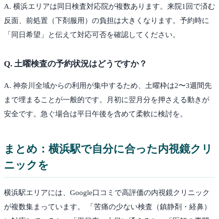
A.
横浜エリアは同日検査対応院が複数あります。来院1回で済む
反面、前処置（下剤服用）の負担は大きくなります。予約時に
「同日希望」と伝えて対応可否を確認してください。
Q.
土曜検査の予約状況はどうですか？
A.
神奈川全域からの利用が集中するため、土曜枠は2〜3週間先
まで埋まることが一般的です。月初に翌月分を押さえる動きが
安全です。急ぐ場合は平日午後を含めて柔軟に検討を。
まとめ：
横浜駅
で自分に合った内視鏡クリ
ニックを
横浜駅
エリアには、Google口コミで高評価の内視鏡クリニック
が複数集まっています。 「苦痛の少ない検査（鎮静剤・経鼻）