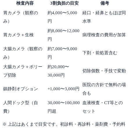
検査内容
3割負担の目安
備考
胃カメラ（観察の
約4,000〜5,000
経口・経鼻ともほぼ同
み）
円
水準
約8,000〜12,000
胃カメラ＋生検
病理検査の費用が加算
円
大腸カメラ（観察の
約7,000〜9,000
下剤・前処置含む
み）
円
大腸カメラ＋ポリー
約20,000〜
切除個数・手技で変動
プ切除
30,000円
医院の方針で無料の場
鎮静剤オプション
+1,000〜3,000円
合も
人間ドック型（自
30,000〜100,000
血液検査・CT等との
費）
円超
セット
※ 上記はあくまで目安です。初診料・再診料・薬剤費・予約料