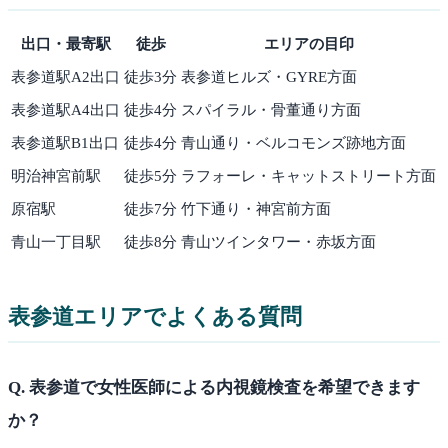
出口・最寄駅
徒歩
エリアの目印
表参道駅A2出口
徒歩
3
分
表参道ヒルズ・GYRE方面
表参道駅A4出口
徒歩
4
分
スパイラル・骨董通り方面
表参道駅B1出口
徒歩
4
分
青山通り・ベルコモンズ跡地方面
明治神宮前駅
徒歩
5
分
ラフォーレ・キャットストリート方面
原宿駅
徒歩
7
分
竹下通り・神宮前方面
青山一丁目駅
徒歩
8
分
青山ツインタワー・赤坂方面
表参道
エリアでよくある質問
Q.
表参道で女性医師による内視鏡検査を希望できます
か？