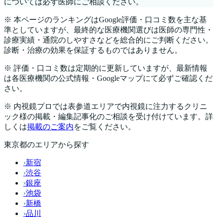
については必ず医師にご相談ください。
※ 本ページのランキングはGoogle評価・口コミ数を主な基
準としていますが、最終的な医療機関選びは医師の専門性・
診療実績・通院のしやすさなどを総合的にご判断ください。
診断・治療の効果を保証するものではありません。
※ 評価・口コミ数は定期的に更新していますが、最新情報
は各医療機関の公式情報・Googleマップにて必ずご確認くだ
さい。
※ 内視鏡プロでは
表参道
エリアで内視鏡に注力するクリニ
ック様の掲載・編集記事化のご相談を受け付けています。詳
しくは
掲載のご案内
をご覧ください。
東京都
のエリアから探す
›
新宿
›
渋谷
›
銀座
›
池袋
›
新橋
›
品川