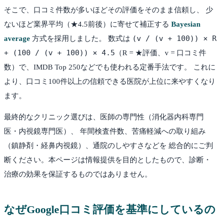
そこで、口コミ件数が多いほどその評価をそのまま信頼し、 少
ないほど業界平均（★4.5前後）に寄せて補正する
Bayesian
(v / (v + 100)) × R
average
方式を採用しました。 数式は
+ (100 / (v + 100)) × 4.5
（R = ★評価、v = 口コミ件
数）で、IMDB Top 250などでも使われる定番手法です。 これに
より、口コミ100件以上の信頼できる医院が上位に来やすくなり
ます。
最終的なクリニック選びは、医師の専門性（消化器内科専門
医・内視鏡専門医）、 年間検査件数、苦痛軽減への取り組み
（鎮静剤・経鼻内視鏡）、通院のしやすさなどを 総合的にご判
断ください。本ページは情報提供を目的としたもので、診断・
治療の効果を保証するものではありません。
なぜGoogle口コミ評価を基準にしているの