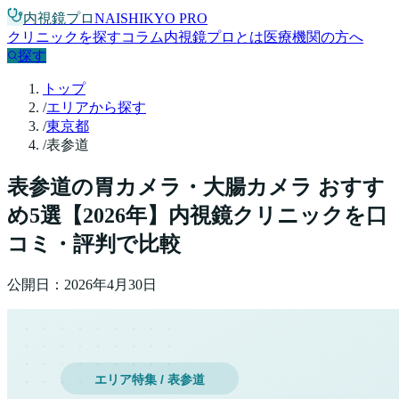
内視鏡プロ
NAISHIKYO PRO
クリニックを探す
コラム
内視鏡プロとは
医療機関の方へ
探す
トップ
/
エリアから探す
/
東京都
/
表参道
表参道
の胃カメラ・大腸カメラ おすす
め
5
選【
2026
年】
内視鏡クリニックを口
コミ・評判で比較
公開日：
2026年4月30日