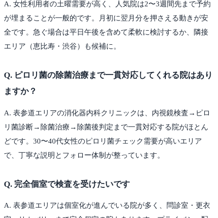
A.
女性利用者の土曜需要が高く、人気院は2〜3週間先まで予約
が埋まることが一般的です。月初に翌月分を押さえる動きが安
全です。急ぐ場合は平日午後を含めて柔軟に検討するか、隣接
エリア（恵比寿・渋谷）も候補に。
Q.
ピロリ菌の除菌治療まで一貫対応してくれる院はあり
ますか？
A.
表参道エリアの消化器内科クリニックは、内視鏡検査→ピロ
リ菌診断→除菌治療→除菌後判定まで一貫対応する院がほとん
どです。30〜40代女性のピロリ菌チェック需要が高いエリア
で、丁寧な説明とフォロー体制が整っています。
Q.
完全個室で検査を受けたいです
A.
表参道エリアは個室化が進んでいる院が多く、問診室・更衣