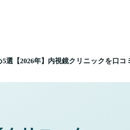
め
5
選【
2026
年】
内視鏡クリニックを口コ