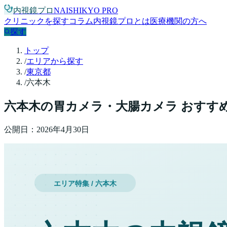
内視鏡プロ
NAISHIKYO PRO
クリニックを探す
コラム
内視鏡プロとは
医療機関の方へ
探す
トップ
/
エリアから探す
/
東京都
/
六本木
六本木
の胃カメラ・大腸カメラ おすす
公開日：
2026年4月30日